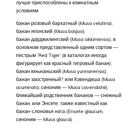
лучше приспособлены к комнатным
условиям:
банан розовый бархатный (Musa velutina);
банан японский (Musa basjoo);
банан дарджилингский (Musa sikkimensis), в
основном представленный одним сортом —
пестрым ‘Red Tiger’ (в каталогах иногда
фигурирует как красный тигровый банан);
банан юньнаньский (Musa yunnanensis);
банан заостренный? или Кэвендиша (Musa
acuminata, синоним — Musa cavendishii);
ближайший родственник бананов — снежный
банан, или Энсете, также известный как
банан-слоновья нога (Ensete glaucum,
синоним — Musa glauca).