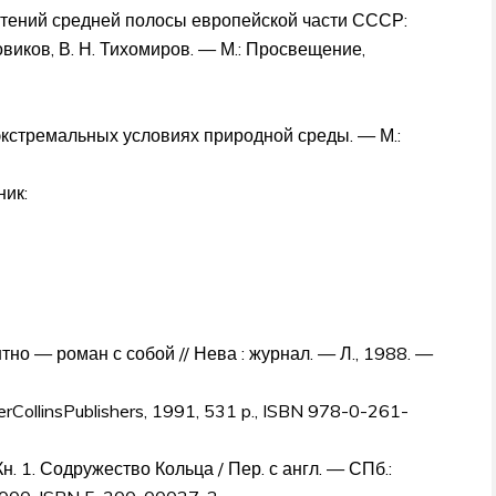
тений средней полосы европейской части СССР:
Новиков, В. Н. Тихомиров. —
М.
: Просвещение,
 в экстремальных условиях природной среды. —
М.
:
ник:
тно — роман с собой // Нева : журнал. —
Л.
, 1988. —
rperCollinsPublishers, 1991, 531 p., ISBN 978-0-261-
н. 1. Содружество Кольца / Пер. с англ. — СПб.: