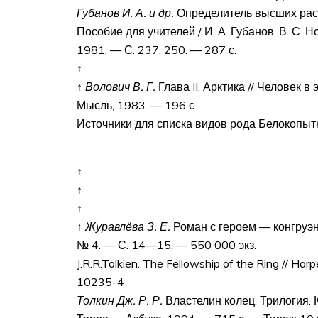
Губанов И. А. и др.
Определитель высших рас
Пособие для учителей / И. А. Губанов, В. С. 
1981. — С. 237, 250. — 287 с.
↑
↑
Волович В. Г.
Глава II. Арктика // Человек
Мысль, 1983. — 196 с.
Источники для списка видов рода Белокопыт
↑
↑
↑ .
↑
Журавлёва З. Е.
Роман с героем — конгруэн
№ 4. — С. 14—15. — 550 000 экз.
J.R.R.Tolkien. The Fellowship of the Ring // Ha
10235-4
Толкин Дж. Р. Р.
Властелин колец. Трилогия. К