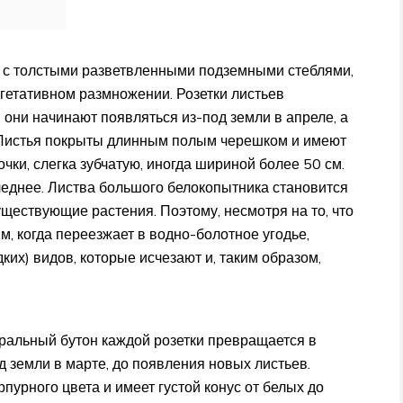
ие с толстыми разветвленными подземными стеблями,
гетативном размножении. Розетки листьев
 они начинают появляться из-под земли в апреле, а
. Листья покрыты длинным полым черешком и имеют
чки, слегка зубчатую, иногда шириной более 50 см.
леднее. Листва большого белокопытника становится
уществующие растения. Поэтому, несмотря на то, что
м, когда переезжает в водно-болотное угодье,
едких) видов, которые исчезают и, таким образом,
тральный бутон каждой розетки превращается в
д земли в марте, до появления новых листьев.
урного цвета и имеет густой конус от белых до