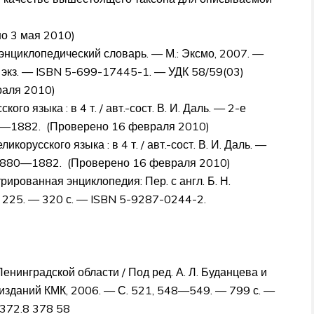
но 3 мая 2010)
энциклопедический словарь. —
М.
: Эксмо, 2007. —
 экз. — ISBN 5-699-17445-1. — УДК 58/59(03)
раля 2010)
го языка : в 4 т. / авт.-сост. В. И. Даль. — 2-е
80—1882. (Проверено 16 февраля 2010)
корусского языка : в 4 т. / авт.-сост. В. И. Даль. —
 1880—1882. (Проверено 16 февраля 2010)
рованная энциклопедия: Пер. с англ. Б. Н.
. 225. — 320 с. — ISBN 5-9287-0244-2.
нинградской области / Под ред. А. Л. Буданцева и
изданий КМК, 2006. — С. 521, 548—549. — 799 с. —
 372.8 378 58