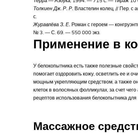
Терра — Азбука, 1994. — 715 с. — Тираж 10
Толкиен Дж. Р. Р.
Властелин колец. // Пер. с
с.
Журавлёва З. Е.
Роман с героем — конгруэнтн
№ 3. — С. 69. — 550 000 экз.
Применение в к
У белокопытника есть также полезные свойс
помогает оздоровить кожу, осветлить ее и оч
мощным укрепляющим средством, а также он
клеток в волосяных фолликулах, за счет чего
рецептов использования белокопытника для 
Массажное средст