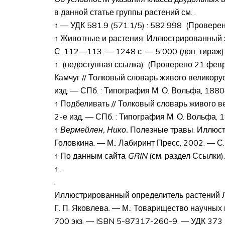
в данной статье группы растений см. .
↑ — УДК 581.9 (571.1/5) : 582.998 (Провере
↑ Животные и растения. Иллюстрированный 
С. 112—113. — 1248 с. — 5 000 (доп, тираж)
↑ (недоступная ссылка) (Проверено 21 фев
Камчуг // Толковый словарь живого великорусско
изд. —
СПб.
: Типография М. О. Вольфа, 18
↑ Подбеливать // Толковый словарь живого вели
2-е изд. —
СПб.
: Типография М. О. Вольфа,
↑
Вермейлен, Нико.
Полезные травы. Иллюстри
Головкина. —
М.
: Лабиринт Пресс, 2002. — С
↑ По данным сайта
GRIN
(см. раздел Ссылки).
↑ .
.
Иллюстрированный определитель растений Ле
Г. П. Яковлева. —
М.
: Товарищество научных 
700 экз. — ISBN 5-87317-260-9. — УДК 373