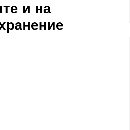
те и на
 хранение