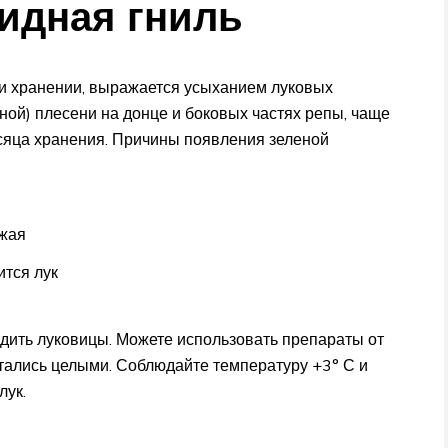
идная гниль
и хранении, выражается усыханием луковых
ной) плесени на донце и боковых частях репы, чаще
есяца хранения. Причины появления зеленой
ожая
ится лук
едить луковицы. Можете использовать препараты от
тались целыми. Соблюдайте температуру +3° С и
лук.