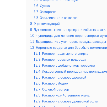
7.6
Сушка
7.7
Заморозка
7.8
Засаливание и закваска
8
9 рекомендаций
9
Лук желтеет, гниет от дождей и избытка влаги:
10
Фунгициды для лечения пероноспороза лука
11
Выращивание лука-порея: посадка рассады 
12
Народные средства для борьбы с пожелтени
12.1
Раствор нашатырного спирта
12.2
Раствор перекиси водорода
12.3
Раствор с добавлением керосина
12.4
Лекарственный препарат «метронидазол
12.5
Раствор на основе дрожжей
12.6
Раствор с йодом
12.7
Солевой раствор
12.8
Раствор хозяйственного мыла
12.9
Раствор на основе древесной золы