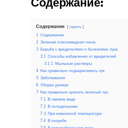
Содержание:
Содержание
скрыть
1
Содержание:
2
Зеленая плесневидная гниль
3
Борьба с вредителями и болезнями лука
3.1
Способы избавления от вредителей
3.1.1
Мыльные растворы
4
Как правильно подкармливать лук
5
Заболевания
6
Уборка урожая
7
Как правильно хранить зеленый лук
7.1
В свежем виде
7.2
В холодильнике
7.3
При комнатной температуре
7.4
В погребе
7.5
В переработанном виде