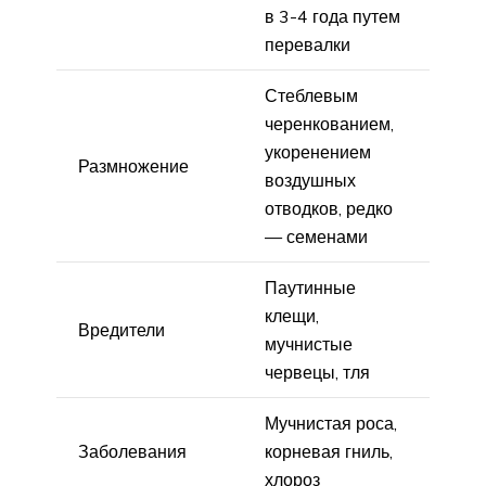
в 3-4 года путем
перевалки
Стеблевым
черенкованием,
укоренением
Размножение
воздушных
отводков, редко
— семенами
Паутинные
клещи,
Вредители
мучнистые
червецы, тля
Мучнистая роса,
Заболевания
корневая гниль,
хлороз