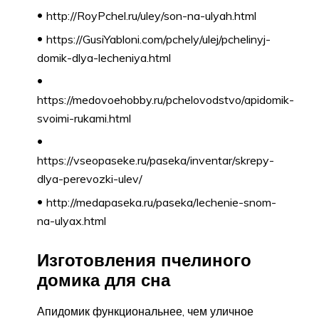
http://RoyPchel.ru/uley/son-na-ulyah.html
https://GusiYabloni.com/pchely/ulej/pchelinyj-
domik-dlya-lecheniya.html
https://medovoehobby.ru/pchelovodstvo/apidomik-
svoimi-rukami.html
https://vseopaseke.ru/paseka/inventar/skrepy-
dlya-perevozki-ulev/
http://medapaseka.ru/paseka/lechenie-snom-
na-ulyax.html
Изготовления пчелиного
домика для сна
Апидомик функциональнее, чем уличное