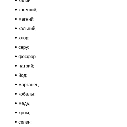
калий;
кремний;
магний;
кальций;
хлор;
серу;
фосфор;
натрий;
йод;
марганец;
кобальт;
медь;
хром;
селен;