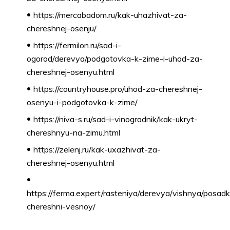
https://mercabadom.ru/kak-uhazhivat-za-
chereshnej-osenju/
https://fermilon.ru/sad-i-
ogorod/derevya/podgotovka-k-zime-i-uhod-za-
chereshnej-osenyu.html
https://countryhouse.pro/uhod-za-chereshnej-
osenyu-i-podgotovka-k-zime/
https://niva-s.ru/sad-i-vinogradnik/kak-ukryt-
chereshnyu-na-zimu.html
https://zelenj.ru/kak-uxazhivat-za-
chereshnej-osenyu.html
https://ferma.expert/rasteniya/derevya/vishnya/posad
chereshni-vesnoy/