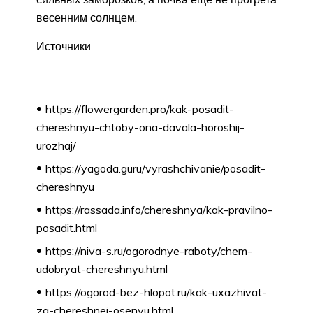
весенним солнцем.
Источники
https://flowergarden.pro/kak-posadit-
chereshnyu-chtoby-ona-davala-horoshij-
urozhaj/
https://yagoda.guru/vyrashchivanie/posadit-
chereshnyu
https://rassada.info/chereshnya/kak-pravilno-
posadit.html
https://niva-s.ru/ogorodnye-raboty/chem-
udobryat-chereshnyu.html
https://ogorod-bez-hlopot.ru/kak-uxazhivat-
za-chereshnej-osenyu.html