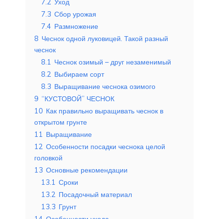
7.2
Уход
7.3
Сбор урожая
7.4
Размножение
8
Чеснок одной луковицей. Такой разный
чеснок
8.1
Чеснок озимый – друг незаменимый
8.2
Выбираем сорт
8.3
Выращивание чеснока озимого
9
“КУСТОВОЙ” ЧЕСНОК
10
Как правильно выращивать чеснок в
открытом грунте
11
Выращивание
12
Особенности посадки чеснока целой
головкой
13
Основные рекомендации
13.1
Сроки
13.2
Посадочный материал
13.3
Грунт
14
Особенности ухода