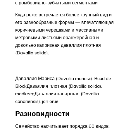
с ромбовидно-зубчатыми сегментами.
Куда реже встречается более крупный вид и
его разнообразные формы — впечатляющая
коричневыми черешками и массивными
метровыми листьями оранжерейная и
довольно капризная даваллия плотная
(Davallia solida).
Даваллия Мариса (Davallia mariesii). Ruud de
BlockДаваллия плотная (Davallia solida).
madkeegДаваллия канарская (Davallia
canariensis). jon orue
Разновидности
Семейство насчитывает порядка 60 видов,