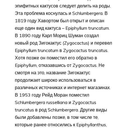
эпифитных кактусов следует делить на роды.
Эта проблема коснулась и Schlumbergera. В
1819 году Хавортом был открыт и описан
еще один вид кактуса – Epiphyllum truncatum.
В 1890 году Карл Мориц Шуман создал
новый род Зигокактус (Zygocactus) и перевел
Epiphyllum truncatum в Zygocactus truncatus.
Хотя позже он поместил его обратно в
Epiphyllum, отказавшись от Zygocactus. Не
смотря на это, название Зигокактус
продолжает широко использоваться в
различных источниках и интернет магазинах.
В 1953 году Рейд Моран поместил
Schlumbergera russelliana и Zygocactus
truncatus в род Schlumbergera. Другие виды
были добавлены позже, в том числе те,
которые ранее относились к Epiphyllanthus,