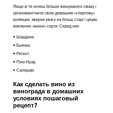
Якщо ж ти хочеш більше вишуканого смаку і
урізноманітнити свою домашню «спиртову»
колекцію, зверни увагу на більш старі і цікаві,
виключно «винні» сорти. Серед них:
Шардоне,
Бьянка,
Регент,
Піно Нуар,
Сапераві.
Как сделать вино из
винограда в домашних
условиях пошаговый
рецепт?