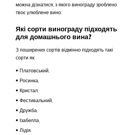
можна дізнатися, з якого винограду зроблено
твоє улюблене вино.
Які сорти винограду підходять
для домашнього вина?
З поширених сортів відмінно підходять такі
сорти як:
Платовський,
Росинка,
Кристал,
Фестивальний,
Дружба,
Ізабелла,
Лідія.