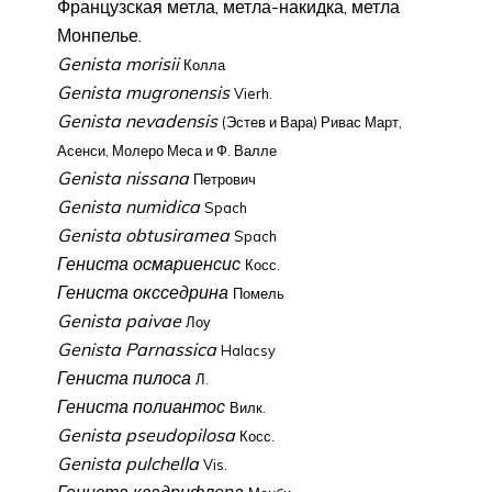
Французская метла, метла-накидка, метла
Монпелье.
Genista morisii
Колла
Genista mugronensis
Vierh.
Genista nevadensis
(Эстев и Вара) Ривас Март,
Асенси, Молеро Меса и Ф. Валле
Genista nissana
Петрович
Genista numidica
Spach
Genista obtusiramea
Spach
Гениста осмариенсис
Косс.
Гениста оксседрина
Помель
Genista paivae
Лоу
Genista Parnassica
Halacsy
Гениста пилоса
Л.
Гениста полиантос
Вилк.
Genista pseudopilosa
Косс.
Genista pulchella
Vis.