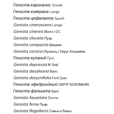
Гениста кариналис
Griseb.
Гениста коверана
Lange
Гениста цефаланта
Spach
Genista cinerascens
Lange
Genista cinerea
(Вилл.) DC.
Genista clavata
Пуар.
Genista compacta
Шишкин
Genista corsica
(Луазель.) Округ Колумбия.
Гениста купаний
Гусс.
Genista depressa
М. Биб.
Genista desoleana
Валс.
Genista dorycnifolia
Font Quer
Гениста эфедроидный
ОКРУГ КОЛУМБИЯ.
Гениста фальката
Брот.
Genista fasselata
Decne.
Genista ferox
Пуар.
Genista flagellaris
Сомье и Левье