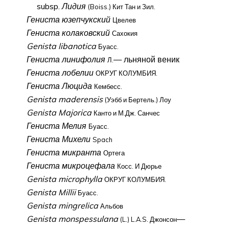
subsp.
Лидия
(Boiss.) Кит Тан и Зил.
Гениста юзепчукский
Цвелев
Гениста колаковский
Сахокия
Genista libanotica
Буасс.
Гениста линифолия
— льняной веник
Л.
Гениста лобелии
ОКРУГ КОЛУМБИЯ.
Гениста Люцида
Кембесс.
Genista maderensis
(Уэбб и Бертель.) Лоу
Genista Majorica
Канто и М.Дж. Санчес
Гениста Мелия
Буасс.
Гениста Михели
Spach
Гениста микранта
Ортега
Гениста микроцефала
Косс. И Дюрье
Genista microphylla
ОКРУГ КОЛУМБИЯ.
Genista Millii
Буасс.
Genista mingrelica
Альбов
Genista monspessulana
—
(L.) L.A.S. Джонсон