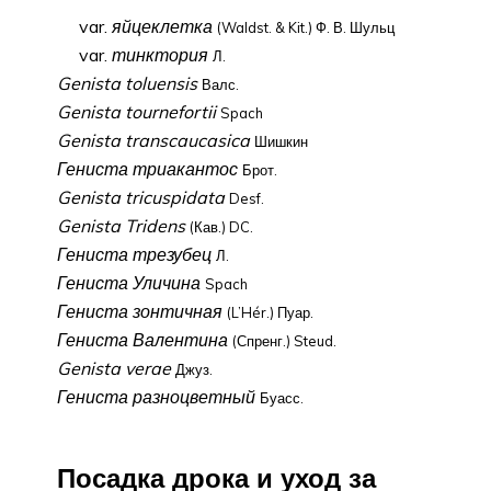
var.
яйцеклетка
(Waldst. & Kit.) Ф. В. Шульц
var.
тинктория
Л.
Genista toluensis
Валс.
Genista tournefortii
Spach
Genista transcaucasica
Шишкин
Гениста триакантос
Брот.
Genista tricuspidata
Desf.
Genista Tridens
(Кав.) DC.
Гениста трезубец
Л.
Гениста Уличина
Spach
Гениста зонтичная
(L’Hér.) Пуар.
Гениста Валентина
(Спренг.) Steud.
Genista verae
Джуз.
Гениста разноцветный
Буасс.
Посадка дрока и уход за