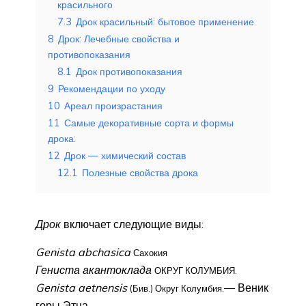
красильного
7.3
Дрок красильный: бытовое применение
8
Дрок: Лечебные свойства и
противопоказания
8.1
Дрок противопоказания
9
Рекомендации по уходу
10
Ареал произрастания
11
Самые декоративные сорта и формы
дрока:
12
Дрок — химический состав
12.1
Полезные свойства дрока
Дрок
включает следующие виды:
Genista abchasica
Сахокия
Гениста акантоклада
ОКРУГ КОЛУМБИЯ.
Genista aetnensis
— Веник
(Бив.) Округ Колумбия.
горы Этна