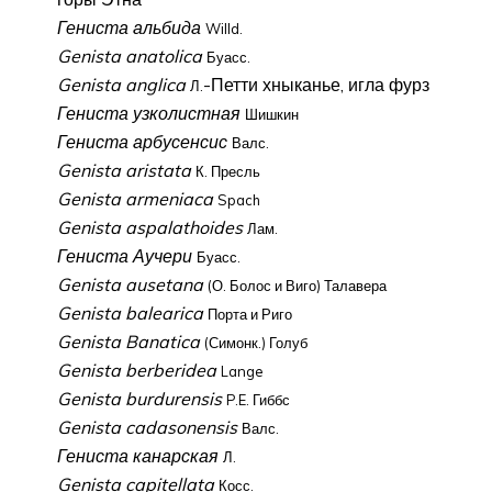
Гениста альбида
Willd.
Genista anatolica
Буасс.
Genista anglica
-Петти хныканье, игла фурз
Л.
Гениста узколистная
Шишкин
Гениста арбусенсис
Валс.
Genista aristata
К. Пресль
Genista armeniaca
Spach
Genista aspalathoides
Лам.
Гениста Аучери
Буасс.
Genista ausetana
(О. Болос и Виго) Талавера
Genista balearica
Порта и Риго
Genista Banatica
(Симонк.) Голуб
Genista berberidea
Lange
Genista burdurensis
P.E. Гиббс
Genista cadasonensis
Валс.
Гениста канарская
Л.
Genista capitellata
Косс.