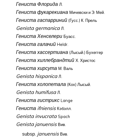
Гениста Флорида
Л.
Гениста фукарекиана
Мичевски и Э. Мей.
Гениста гаспарриний
(Гусс.) К. Прель
Genista germanica
Л.
Гениста Хенселери
Буасс.
Гениста галачий
Heldr.
Гениста хассертиана
(Лысый.) Бухеггер
Гениста хиллебрандтий
Х. Христос
Гениста хирсута
М. Валь
Genista hispanica
Л.
Гениста холопетала
(Кох) Лысый.
Genista humifusa
Л.
Гениста гистрикс
Lange
Гениста ifniensis
Кэбэлл.
Genista invucrata
Spach
Genista januensis
Вив.
subsp.
januensis
Вив.