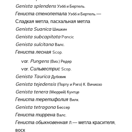
Genista splendens
Уэбб и Бертель.
Гениста стенопетала
—
Уэбб и Бертель.
Сладкая метла, пасхальная метла
Genista Suanica
Шишкин
Genista subcapitata
Pancic
Genista sulcitana
Валс.
Гениста лесная
Scop.
var.
Pungens
(Виз.) Редер
var.
Сильвестрис
Scop.
Genista Taurica
Дубовик
Genista tejedensis
(Порту и Риго) К. Вичиозо
Genista tenera
(Мюррей) Кунтце
Гениста теретифолия
Вилк.
Genista tetragona
Бессер
Гениста тиррена
Валс.
Гениста обыкновенная
— метла красителя,
Л.
воск