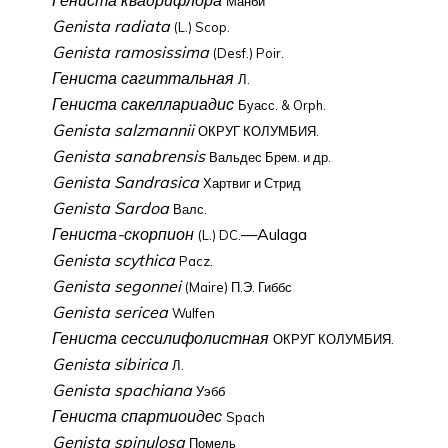
Гениста квадрифлора
Манби
Genista radiata
(L.) Scop.
Genista ramosissima
(Desf.) Poir.
Гениста сагиттальная
Л.
Гениста сакеллариадис
Буасс. & Orph.
Genista salzmannii
ОКРУГ КОЛУМБИЯ.
Genista sanabrensis
Вальдес Брем. и др.
Genista Sandrasica
Хартвиг ​​и Стрид
Genista Sardoa
Валс.
Гениста-скорпион
—Aulaga
(L.) DC.
Genista scythica
Pacz.
Genista segonnei
(Maire) П.Э. Гиббс
Genista sericea
Wulfen
Гениста сессилифолистная
ОКРУГ КОЛУМБИЯ.
Genista sibirica
Л.
Genista spachiana
Уэбб
Гениста спартиоидес
Spach
Genista spinulosa
Помель