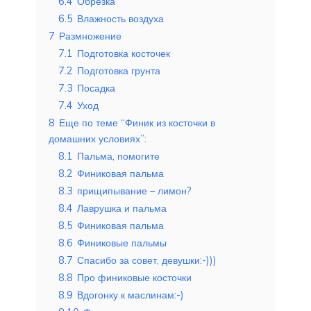
6.4
Обрезка
6.5
Влажность воздуха
7
Размножение
7.1
Подготовка косточек
7.2
Подготовка грунта
7.3
Посадка
7.4
Уход
8
Еще по теме “Финик из косточки в
домашних условиях”:
8.1
Пальма, помогите
8.2
Финиковая пальма
8.3
прищипывание – лимон?
8.4
Лаврушка и пальма
8.5
Финиковая пальма
8.6
Финиковые пальмы
8.7
Спасибо за совет, девушки:-)))
8.8
Про финиковые косточки
8.9
Вдогонку к маслинам:-)