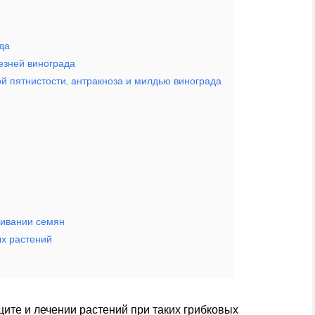
да
езней винограда
й пятнистости, антракноза и милдью винограда
ливании семян
ых растений
ите и лечении растений при таких грибковых