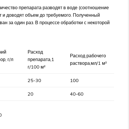
личество препарата разводят в воде (соотношение
т и доводят объем до требуемого. Полученный
ван за один раз. В процессе обработки с некоторой
чий
Расход
Расход рабочего
ор, г/л
препарата,1
раствора,мл/1 м²
г/100 м²
25-30
100
20
40-60
0