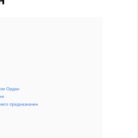
н
дом Ордан
ия
чего предназначен