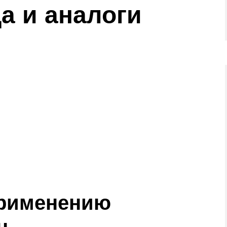
а и аналоги
применению
н