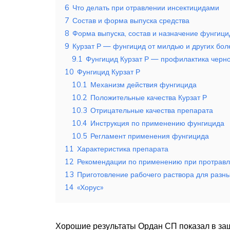
6
Что делать при отравлении инсектицидами
7
Состав и форма выпуска средства
8
Форма выпуска, состав и назначение фунгици
9
Курзат Р — фунгицид от милдью и других бол
9.1
Фунгицид Курзат Р — профилактика черно
10
Фунгицид Курзат Р
10.1
Механизм действия фунгицида
10.2
Положительные качества Курзат Р
10.3
Отрицательные качества препарата
10.4
Инструкция по применению фунгицида
10.5
Регламент применения фунгицида
11
Характеристика препарата
12
Рекомендации по применению при протрав
13
Приготовление рабочего раствора для разн
14
«Хорус»
Хорошие результаты Ордан СП показал в защ