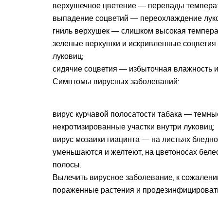
верхушечное цветение ― перепады температ
выпадение соцветий ― переохлаждение луко
гниль верхушек ― слишком высокая температ
зеленые верхушки и искривленные соцветия
луковиц;
сидячие соцветия ― избыточная влажность и
Симптомы вирусных заболеваний:
вирус курчавой полосатости табака ― темные
некротизированные участки внутри луковиц;
вирус мозаики гиацинта ― на листьях бледн
уменьшаются и желтеют, на цветоносах белес
полосы.
Вылечить вирусное заболевание, к сожалению
пораженные растения и продезинфицировать