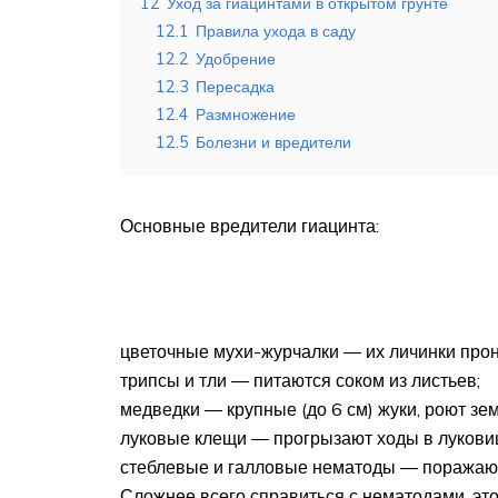
12
Уход за гиацинтами в открытом грунте
12.1
Правила ухода в саду
12.2
Удобрение
12.3
Пересадка
12.4
Размножение
12.5
Болезни и вредители
Основные вредители гиацинта:
цветочные мухи-журчалки ― их личинки прон
трипсы и тли ― питаются соком из листьев;
медведки ― крупные (до 6 см) жуки, роют зе
луковые клещи ― прогрызают ходы в луковиц
стеблевые и галловые нематоды ― поражают
Сложнее всего справиться с нематодами, это 