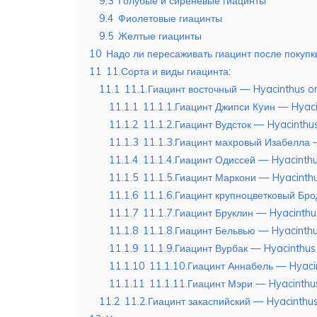
9.3
Голубые и сиреневые гиацинты
9.4
Фиолетовые гиацинты
9.5
Желтые гиацинты
10
Надо ли пересаживать гиацинт после покупк
11
11.Сорта и виды гиацинта:
11.1
11.1.Гиацинт восточный — Hyacinthus ori
11.1.1
11.1.1.Гиацинт Джипси Кyин — Hyac
11.1.2
11.1.2.Гиацинт Вудсток — Hyacinth
11.1.3
11.1.3.Гиацинт махровый Изабелла —
11.1.4
11.1.4.Гиацинт Одиссей — Hyacinth
11.1.5
11.1.5.Гиацинт Маркони — Hyacinth
11.1.6
11.1.6.Гиацинт крупноцветковый Бр
11.1.7
11.1.7.Гиацинт Бруклин — Hyacinthu
11.1.8
11.1.8.Гиацинт Бельвью — Hyacinthu
11.1.9
11.1.9.Гиацинт Вурбак — Hyacinthu
11.1.10
11.1.10.Гиацинт Аннабель — Hyaci
11.1.11
11.1.11.Гиацинт Мэри — Hyacinthu
11.2
11.2.Гиацинт закаспийский — Hyacinthus