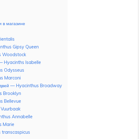
и в магазине
entalis
inthus Gipsy Queen
us Woodstock
 Hyacinths Isabelle
us Odysseus
us Marconi
одвей — Hyacinthus Broadway
s Brooklyn
s Bellevue
s Vuurbaak
nthus Annabelle
s Marie
 transcaspicus