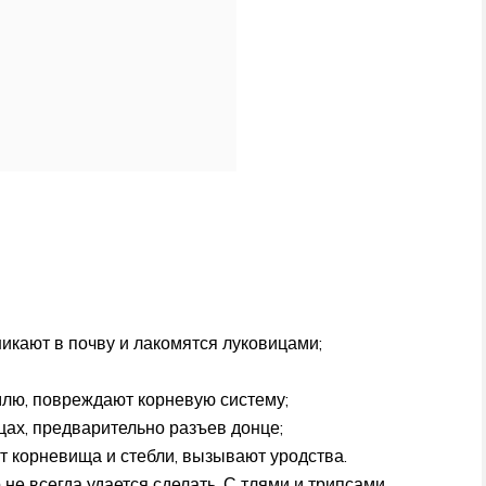
икают в почву и лакомятся луковицами;
млю, повреждают корневую систему;
ах, предварительно разъев донце;
 корневища и стебли, вызывают уродства.
не всегда удается сделать. С тлями и трипсами