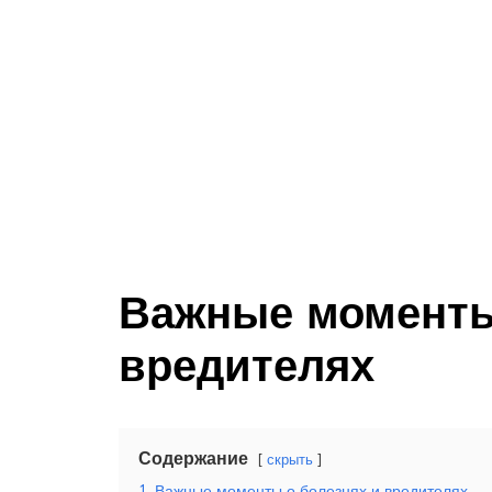
Важные моменты
вредителях
Содержание
скрыть
1
Важные моменты о болезнях и вредителях