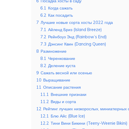
6
Посадка хосты в саду
6.1
Когда сажать
6.2
Как посадить
7
Лучшие новые сорта хосты 2022 года
7.1
Айленд Бриз (Island Breeze)
7.2
Рейнбоуз Энд (Rainbow’s End)
7.3
Дэнсинг Квин (Dancing Queen)
8
Размножение
8.1
Черенкование
8.2
Деление куста
9
Сажать весной или осенью
10
Выращивание
11
Описание растения
11.1
Внешние признаки
11.2
Виды и сорта
12
Рейтинг лучших низкорослых, миниатюрных 
12.1
Блю Айс (Blue Ice)
12.2
Тини Вини Бикини (Teeny-Weenie Bikini)