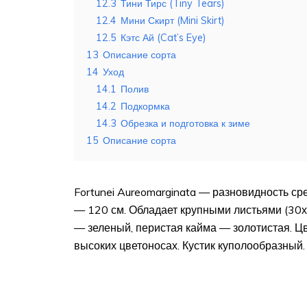
12.3
Тини Тирс (Tiny Tears)
12.4
Мини Скирт (Mini Skirt)
12.5
Кэтс Ай (Cat’s Eye)
13
Описание сорта
14
Уход
14.1
Полив
14.2
Подкормка
14.3
Обрезка и подготовка к зиме
15
Описание сорта
Fortunei Aureomarginata — разновидность ср
— 120 см. Обладает крупными листьями (30
— зеленый, перистая кайма — золотистая. Ц
высоких цветоносах. Кустик куполообразный.