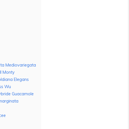
ata Mediovariegata
ll Monty
oldiana Elegans
ess Wu
hybride Guacamole
marginata
cee