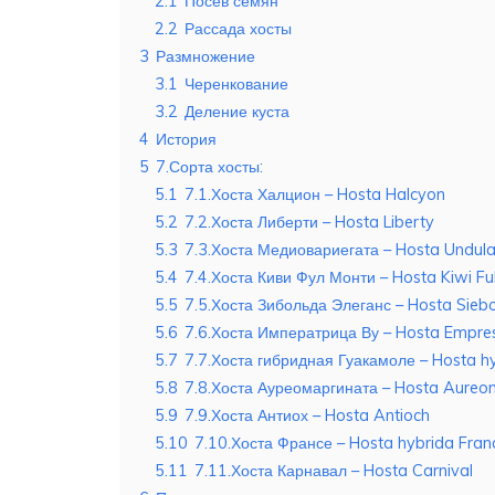
2.1
Посев семян
2.2
Рассада хосты
3
Размножение
3.1
Черенкование
3.2
Деление куста
4
История
5
7.Сорта хосты:
5.1
7.1.Хоста Халцион – Hosta Halcyon
5.2
7.2.Хоста Либерти – Hosta Liberty
5.3
7.3.Хоста Медиовариегата – Hosta Undul
5.4
7.4.Хоста Киви Фул Монти – Hosta Kiwi Fu
5.5
7.5.Хоста Зибольда Элеганс – Hosta Sieb
5.6
7.6.Хоста Императрица Ву – Hosta Empr
5.7
7.7.Хоста гибридная Гуакамоле – Hosta 
5.8
7.8.Хоста Ауреомаргината – Hosta Aureo
5.9
7.9.Хоста Антиох – Hosta Antioch
5.10
7.10.Хоста Франсе – Hosta hybrida Fran
5.11
7.11.Хоста Карнавал – Hosta Carnival