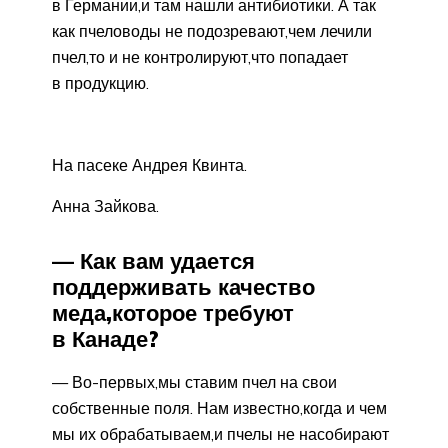
в Германии,и там нашли антибиотики. А так
как пчеловоды не подозревают,чем лечили
пчел,то и не контролируют,что попадает
в продукцию.
На пасеке Андрея Квинта.
Анна Зайкова.
— Как вам удается
поддерживать качество
меда,которое требуют
в Канаде?
— Во-первых,мы ставим пчел на свои
собственные поля. Нам известно,когда и чем
мы их обрабатываем,и пчелы не насобирают