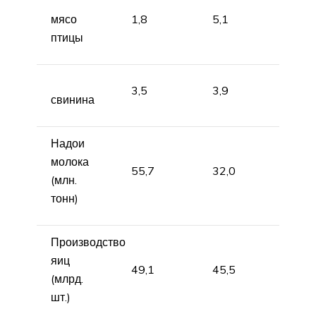
мясо
1,8
5,1
птицы
3,5
3,9
свинина
Надои
молока
55,7
32,0
(млн.
тонн)
Производство
яиц
49,1
45,5
(млрд.
шт.)