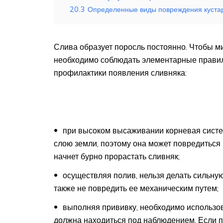
20.3
Определенные виды повреждения куста
Слива образует поросль постоянно. Чтобы м
необходимо соблюдать элементарные прави
профилактики появления сливняка:
при высоком высаживании корневая систем
слою земли, поэтому она может повредиться 
начнет бурно прорастать сливняк;
осуществляя полив, нельзя делать сильную
также не повредить ее механическим путем;
выполняя прививку, необходимо использов
должна находиться под наблюдением. Если по