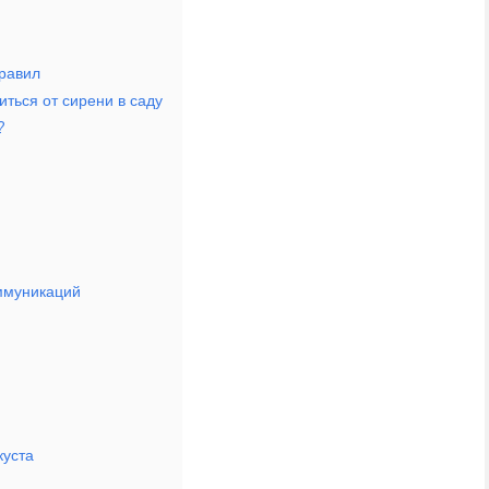
правил
иться от сирени в саду
?
ммуникаций
куста