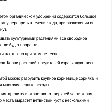
В этом органическом удобрении содержится большое
таву перепреть в течение года, при разложении он
нут.
живать культурными растениями все свободное
егде будет прорасти.
и плотно, но при этом не тесно.
ков. Корни растений-вредителей израсходуют весь
атой можно разрубить крупное корневище сорняка, и
ся многочисленные всходы.
ния-вредители отрастают от верхней части корня.
го места вырастет ветвистый куст с несколькими