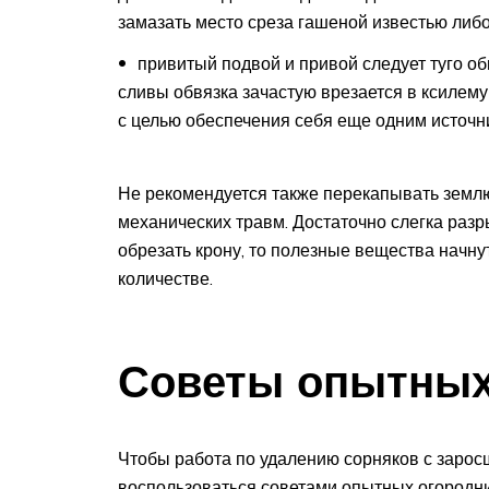
замазать место среза гашеной известью либ
привитый подвой и привой следует туго об
сливы обвязка зачастую врезается в ксилему 
с целью обеспечения себя еще одним источн
Не рекомендуется также перекапывать землю
механических травм. Достаточно слегка разр
обрезать крону, то полезные вещества начну
количестве.
Советы опытных
Чтобы работа по удалению сорняков с зарос
воспользоваться советами опытных огородни