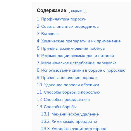
Содержание
скрыть
1
Профилактика поросли
2
Советы опытных огородников
3
Вы здесь
4
Химические препараты и их применение
5
Причины возникновения побегов
6
Рекомендации режима дня и питания
7
Механическое истребление: перекопка
8
Использование химии в борьбе с порослью
9
Причины появления поросли
10
Удаление поросли облепихи
11
Способы борьбы с порослью
12
Способы профилактики
13
Способы борьбы
13.1
Механическое удаление
13.2
Химические препараты
13.3
Установка защитного экрана