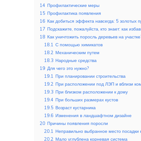
14
Профилактические меры
15
Профилактика появления
16
Как добиться эффекта навсегда: 5 золотых 
17
Подскажите, пожалуйста, кто знает: как избав
18
Как уничтожить поросль деревьев на участке
18.1
С помощью химикатов
18.2
Механическим путем
18.3
Народные средства
19
Для чего это нужно?
19.1
При планировании строительства
19.2
При расположении под ЛЭП и вблизи ко
19.3
При близком расположении к дому
19.4
При больших размерах кустов
19.5
Возраст кустарника
19.6
Изменения в ландшафтном дизайне
20
Причины появления поросли
20.1
Неправильно выбранное место посадки 
20.2
Мало углублена корневая система