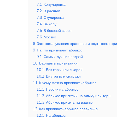
7.1
Копулировка
7.2
В расщеп
7.3
Окулировка
7.4
За кору
7.5
В боковой зарез
7.6
Мостик
8
Заготовка, условия хранения и подготовка пр
9
На что прививают абрикос
9.1
Самый лучший подвой
10
Варианты прививания
10.1
Без коры или с корой
10.2
Внутри или снаружи
11
К чему можно прививать абрикос
11.1
Персик на абрикос
11.2
Абрикос привитый на алычу или терн
11.3
Абрикос привить на вишню
12
Как прививать абрикос правильно
12.1
На абрикос