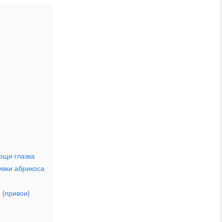
ощи глазка
ивки абрикоса
 (привои)