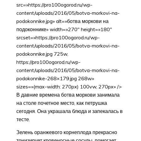
src=»https://pro100ogorod.ru/wp-
content/uploads/2016/05/botva-morkovi-na-
podokonnike.jpg» alt=»ботва моркови на
подоконнике» width=»270″ height=»180″
srcset=»https://pro100ogorod.ru/wp-
content/uploads/2016/05/botva-morkovi-na-
podokonnike.jpg 725w,
https://pro100ogorod.ru/wp-
content/uploads/2016/05/botva-morkovi-na-
podokonnike-268×179.jpg 268w»
sizes=»(max-width: 270px) 100vw, 270px» />
В давние времена ботва моркови занимала
на столе почетное место, как петрушка
сегодня. Она украшала блюда и запекалась в
тесте.
Зелень оранжевого корнеплода прекрасно
тонизирует кровеносные сосуды, помогает