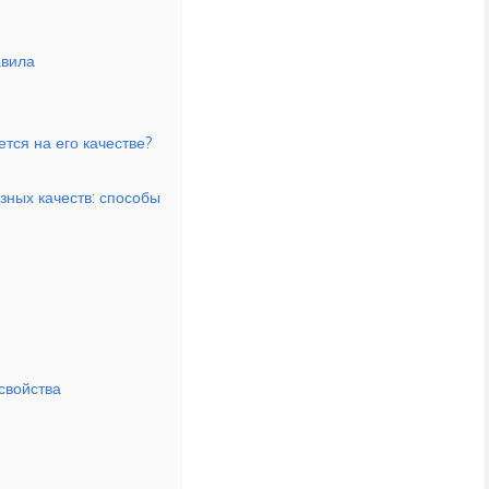
авила
ется на его качестве?
зных качеств: способы
свойства