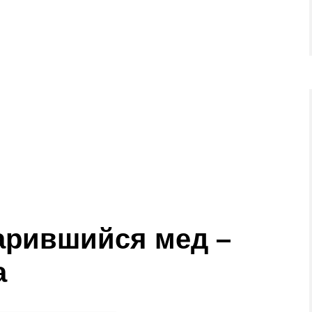
арившийся мед –
а