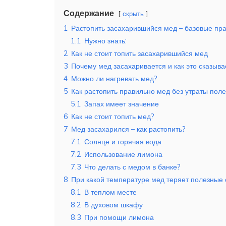
Содержание
скрыть
1
Растопить засахарившийся мед – базовые пр
1.1
Нужно знать:
2
Как не стоит топить засахарившийся мед
3
Почему мед засахаривается и как это сказыва
4
Можно ли нагревать мед?
5
Как растопить правильно мед без утраты поле
5.1
Запах имеет значение
6
Как не стоит топить мед?
7
Мед засахарился – как растопить?
7.1
Солнце и горячая вода
7.2
Использование лимона
7.3
Что делать с медом в банке?
8
При какой температуре мед теряет полезные 
8.1
В теплом месте
8.2
В духовом шкафу
8.3
При помощи лимона