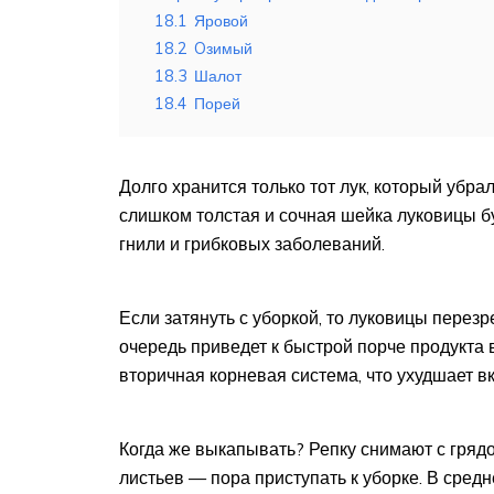
18.1
Яровой
18.2
Oзимый
18.3
Шалот
18.4
Порей
Долго хранится только тот лук, который убра
слишком толстая и сочная шейка луковицы бу
гнили и грибковых заболеваний.
Если затянуть с уборкой, то луковицы перез
очередь приведет к быстрой порче продукта 
вторичная корневая система, что ухудшает в
Когда же выкапывать? Репку снимают с гряд
листьев — пора приступать к уборке. В сред