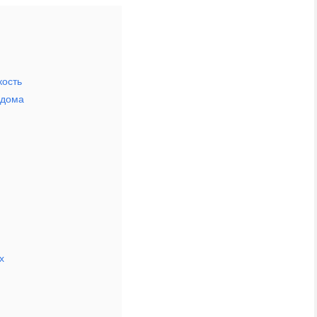
кость
 дома
х