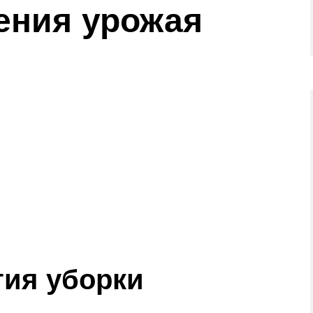
ения урожая
гия уборки