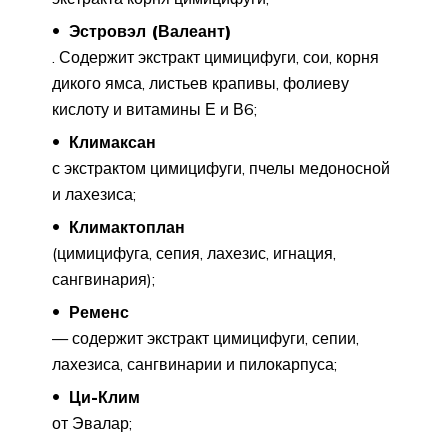
Эстровэл (Валеант)
. Содержит экстракт цимицифуги, сои, корня
дикого ямса, листьев крапивы, фолиеву
кислоту и витамины Е и В6;
Климаксан
с экстрактом цимицифуги, пчелы медоносной
и лахезиса;
Климактоплан
(цимицифуга, сепия, лахезис, игнация,
сангвинария);
Ременс
— содержит экстракт цимицифуги, сепии,
лахезиса, сангвинарии и пилокарпуса;
Ци-Клим
от Эвалар;