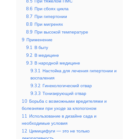
8.5
При тяжелом ПМС
8.6
При сбоях цикла
8.7
При гипертонии
8.8
При мигренях
8.9
При высокой температуре
9
Применение
9.1
В быту
9.2
В медицине
9.3
В народной медицине
9.3.1
Настойка для лечения гипертонии и
воспаления
9.3.2
Гинекологический отвар
9.3.3
Тонизирующий отвар
10
Борьба с возможными вредителями и
болезнями при уходе за клопогоном
11
Использование в дизайне сада и
необходимые условия
12
Цимицифуги — это не только
декоративность