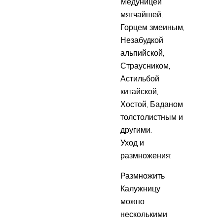
Медуницей
мягчайшей,
Горцем змеиным,
Незабудкой
альпийской,
Страусником,
Астильбой
китайской,
Хостой, Баданом
толстолистным и
другими.
Уход и
размножения:
Размножить
Калужницу
можно
несколькими