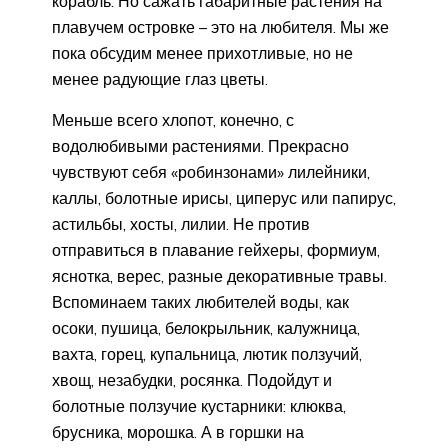
корабль. Но сажать габаритные растения на
плавучем островке – это на любителя. Мы же
пока обсудим менее прихотливые, но не
менее радующие глаз цветы.
Меньше всего хлопот, конечно, с
водолюбивыми растениями. Прекрасно
чувствуют себя «робинзонами» лилейники,
каллы, болотные ирисы, циперус или папирус,
астильбы, хосты, лилии. Не против
отправиться в плавание гейхеры, формиум,
яснотка, верес, разные декоративные травы.
Вспоминаем таких любителей воды, как
осоки, пушица, белокрыльник, калужница,
вахта, горец, купальница, лютик ползучий,
хвощ, незабудки, росянка. Подойдут и
болотные ползучие кустарники: клюква,
брусника, морошка. А в горшки на