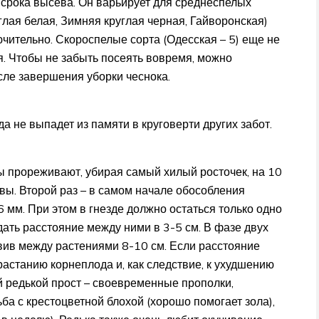
 срока высева. Он варьирует для среднеспелых
глая белая, Зимняя круглая черная, Гайворонская)
чительно. Скороспелые сорта (Одесская – 5) еще не
ля. Чтобы не забыть посеять вовремя, можно
сле завершения уборки чеснока.
да не выпадет из памяти в круговерти других забот.
ы прореживают, убирая самый хилый росточек, на 10
вы. Второй раз – в самом начале обособления
6 мм. При этом в гнезде должно остаться только одно
дать расстояние между ними в 3-5 см. В фазе двух
авив между растениями 8-10 см. Если расстояние
зрастанию корнеплода и, как следствие, к ухудшению
й редькой прост – своевременные прополки,
ба с крестоцветной блохой (хорошо помогает зола),