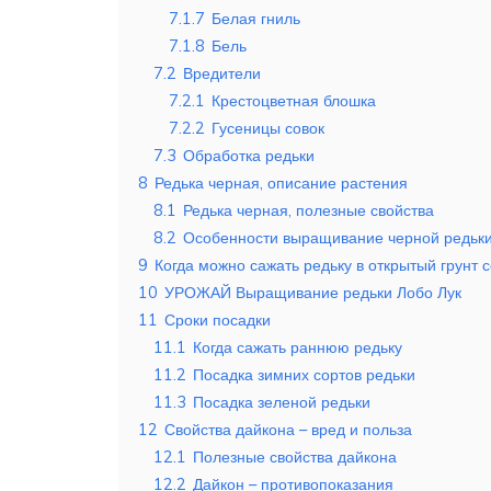
7.1.7
Белая гниль
7.1.8
Бель
7.2
Вредители
7.2.1
Крестоцветная блошка
7.2.2
Гусеницы совок
7.3
Обработка редьки
8
Редька черная, описание растения
8.1
Редька черная, полезные свойства
8.2
Особенности выращивание черной редьк
9
Когда можно сажать редьку в открытый грунт
10
УРОЖАЙ Выращивание редьки Лобо Лук
11
Сроки посадки
11.1
Когда сажать раннюю редьку
11.2
Посадка зимних сортов редьки
11.3
Посадка зеленой редьки
12
Свойства дайкона – вред и польза
12.1
Полезные свойства дайкона
12.2
Дайкон – противопоказания