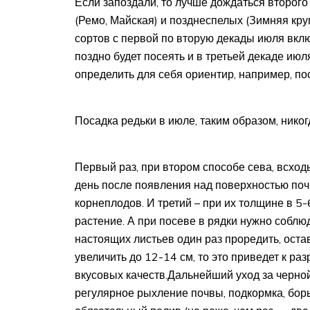
Если запоздали, то лучше дождаться второго
(Ремо, Майская) и позднеспелых (Зимняя кру
сортов с первой по вторую декады июля вклю
поздно будет посеять и в третьей декаде ию
определить для себя ориентир, например, по
Посадка редьки в июле, таким образом, никог
Первый раз, при втором способе сева, всход
день после появления над поверхностью поч
корнеплодов. И третий – при их толщине в 5-
растение. А при посеве в рядки нужно соблю
настоящих листьев один раз проредить, ост
увеличить до 12-14 см, то это приведет к ра
вкусовых качеств.Дальнейший уход за черно
регулярное рыхление почвы, подкормка, борь