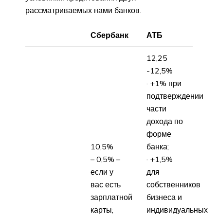
рассматриваемых нами банков.
Сбербанк
АТБ
12,25
-12,5%
· +1% при
подтверждении
части
дохода по
форме
10,5%
банка;
– 0,5% –
· +1,5%
если у
для
вас есть
собственников
зарплатной
бизнеса и
карты;
индивидуальных