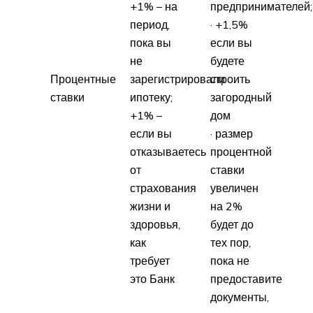
+1% – на
предпринимателей;
период,
· +1,5%
пока вы
если вы
не
будете
Процентные
зарегистрировали
строить
ставки
ипотеку;
загородный
+1% –
дом
если вы
· размер
отказываетесь
процентной
от
ставки
страхования
увеличен
жизни и
на 2%
здоровья,
будет до
как
тех пор,
требует
пока не
это Банк
предоставите
документы,