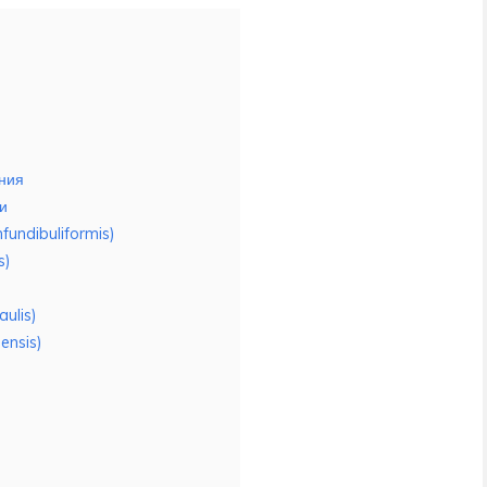
ния
и
fundibuliformis)
s)
ulis)
ensis)