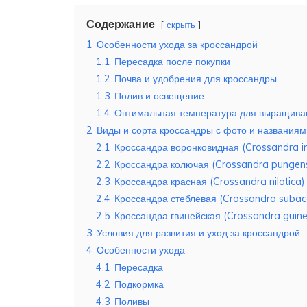
Содержание
скрыть
1
Особенности ухода за кроссандрой
1.1
Пересадка после покупки
1.2
Почва и удобрения для кроссандры
1.3
Полив и освещение
1.4
Оптимальная температура для выращива
2
Виды и сорта кроссандры с фото и названиям
2.1
Кроссандра воронковидная (Crossandra in
2.2
Кроссандра колючая (Crossandra pungen
2.3
Кроссандра красная (Crossandra nilotica)
2.4
Кроссандра стеблевая (Crossandra subaca
2.5
Кроссандра гвинейская (Crossandra guine
3
Условия для развития и уход за кроссандрой
4
Особенности ухода
4.1
Пересадка
4.2
Подкормка
4.3
Поливы