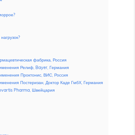
еморрое?
 нагрузок?
рмацевтическая фабрика, Россия
именения Релиф, Bayer, Германия
именения Проктонис, ВИС, Россия
именения Постеризан, Доктор Каде ГмбХ, Германия
ovartis Pharma, Швейцария