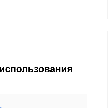
 использования
я