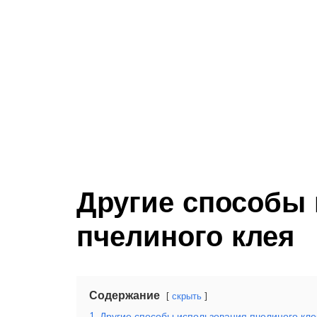
Другие способы
пчелиного клея
Содержание
скрыть
1
Другие способы использования пчелиного кле