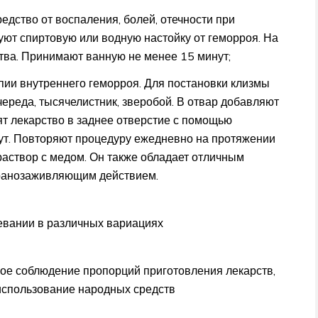
едство от воспаления, болей, отечности при
уют спиртовую или водную настойку от геморроя. На
тва. Принимают ванную не менее 15 минут;
пии внутреннего геморроя. Для постановки клизмы
череда, тысячелистник, зверобой. В отвар добавляют
ят лекарство в заднее отверстие с помощью
нут. Повторяют процедуру ежедневно на протяжении
раствор с медом. Он также обладает отличным
ранозаживляющим действием.
евании в различных вариациях
ое соблюдение пропорций приготовления лекарств,
использование народных средств