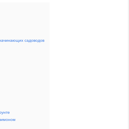
 начинающих садоводов
рунте
 лимоном