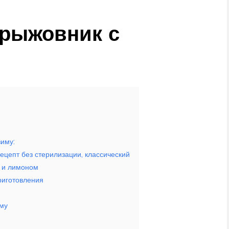
рыжовник с
иму:
цепт без стерилизации, классический
и и лимоном
риготовления
иму