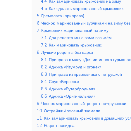
4.4
Как замариновать крыжовник на зиму
4.5
Как сделать маринованный крыжовник
5
Гремолата (приправа)
6
Чеснок, маринованный зубчиками на зиму без
7
Крыжовник маринованный на зиму
7.1
Для рецепта мы с вами возьмём:
7.2
Как мариновать крыжовник:
8
Лучшие рецепты без варки
8.1
Приправа к мясу «Для истинного гурмана»
8.2
Аджика «Изумруд и огонек»
8.3
Приправа из крыжовника с петрушкой
8.4
Соус «Берсень»
8.5
Аджика «Бутербродная»
8.6
Аджика «Оригинальная»
9
Чеснок маринованный: рецепт по-грузински
10
Острейший зеленый ткемали
11
Как замариновать крыжовник в домашних ус
12
Рецепт повидла