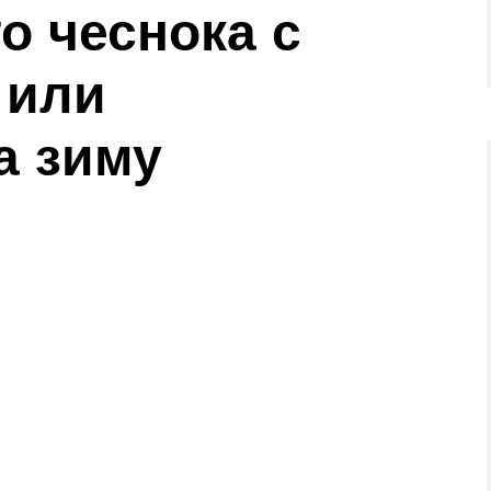
о чеснока с
 или
а зиму