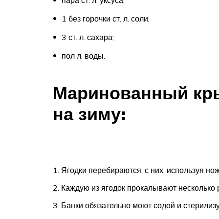
пара ст. л. уксуса;
1 без горочки ст. л. соли;
3 ст. л. сахара;
пол л. воды.
Маринованный кры
на зиму:
Ягодки перебираются, с них, используя но
Каждую из ягодок прокалывают несколько р
Банки обязательно моют содой и стерилизу