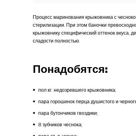
Процесс маринования крыжовника с чесноком 
стерилизации. При этом баночки превосходно
крыжовнику специфический оттенок вкуса, де
сладости полностью.
Понадобятся:
пол кг. недозревшего крыжовника;
пара горошинок перца душистого и черного
пара бутончиков гвоздики;
8 зубчиков чеснока;