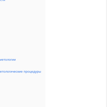
метологии
метологические процедуры