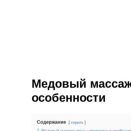
Медовый массаж
особенности
Содержание
скрыть
1
Медовый массаж лица – возрастные особенно