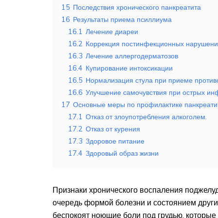
15
Последствия хронического панкреатита
16
Результаты приема псиллиума
16.1
Лечение диареи
16.2
Коррекция постинфекционных нарушен
16.3
Лечение аллергодерматозов
16.4
Купирование интоксикации
16.5
Нормализация стула при приеме против
16.6
Улучшение самочувствия при острых ин
17
Основные меры по профилактике панкреати
17.1
Отказ от злоупотребления алкоголем.
17.2
Отказ от курения
17.3
Здоровое питание
17.4
Здоровый образ жизни
Признаки хронического воспаления поджелу
очередь формой болезни и состоянием други
беспокоят ноющие боли под грудью, которые