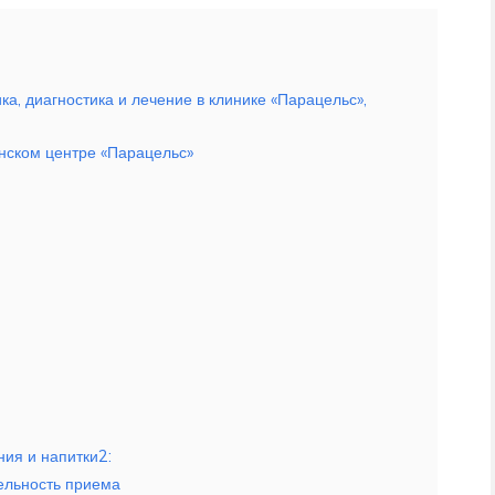
а, диагностика и лечение в клинике «Парацельс»,
нском центре «Парацельс»
ия и напитки2:
ельность приема