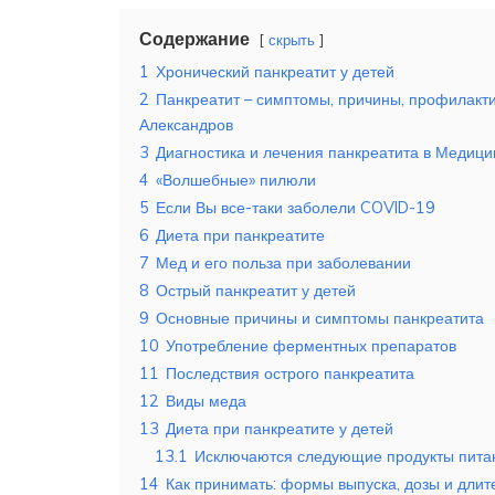
Содержание
скрыть
1
Хронический панкреатит у детей
2
Панкреатит – симптомы, причины, профилактик
Александров
3
Диагностика и лечения панкреатита в Медици
4
«Волшебные» пилюли
5
Если Вы все-таки заболели COVID-19
6
Диета при панкреатите
7
Мед и его польза при заболевании
8
Острый панкреатит у детей
9
Основные причины и симптомы панкреатита
10
Употребление ферментных препаратов
11
Последствия острого панкреатита
12
Виды меда
13
Диета при панкреатите у детей
13.1
Исключаются следующие продукты питан
14
Как принимать: формы выпуска, дозы и длит