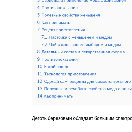
3
Свойства и применение меда с женьшенем
4
Противопоказания
5
Полезные свойства женьшеня
6
Как принимать
7
Рецепт приготовления
7.1
Настойка с женьшенем и медом
7.2
Чай с женьшенем, имбирем и медом
8
Детальный состав и лекарственная форма
9
Противопоказания
10
Какой состав
11
Технология приготовления
12
Сделай сам: рецепты для самостоятельного
13
Полезные и лечебные свойства меда с жен
14
Как принимать
Деготь березовый обладает большим спектр