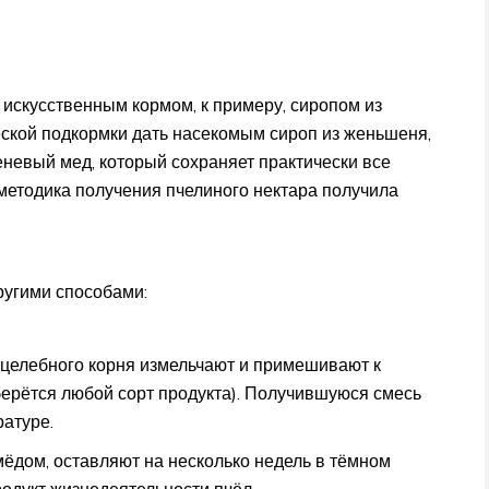
 и искусственным кормом, к примеру, сиропом из
еской подкормки дать насекомым сироп из женьшеня,
невый мед, который сохраняет практически все
 методика получения пчелиного нектара получила
ругими способами:
целебного корня измельчают и примешивают к
берётся любой сорт продукта). Получившуюся смесь
ратуре.
ёдом, оставляют на несколько недель в тёмном
родукт жизнедеятельности пчёл.