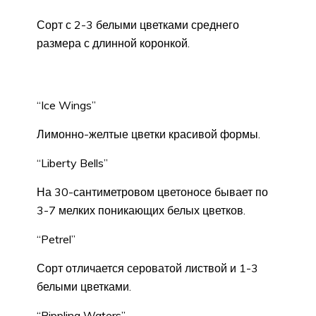
Сорт с 2-3 белыми цветками среднего
размера с длинной коронкой.
“Ice Wings”
Лимонно-желтые цвет­ки красивой формы.
“Liberty Bells”
На 30-сантиметровом цветоносе бывает по
3-7 мелких поникающих белых цвет­ков.
“Petrel”
Сорт отличается се­роватой листвой и 1-3
белыми цветка­ми.
“Rippling Waters”