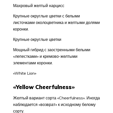
Махровый желтый нарцисс
Крупные округлые цветки с белыми
листочками около­цветника и желтыми долями
коронки.
Крупные округлые цветки
Мощный гибрид с за­остренными белыми
«лепестками» и кремово-желтыми
элементами ко­ронки.
«White Lion»
«Yellow Cheerfulness»
Жел­тый вариант сорта «Cheerfulness». Иногда
наблюдается «возврат» к исход­ному белому
сорту.