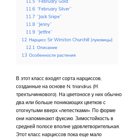
11.5
“February Gold”
11.6
“February Silver”
11.7
“Jack Snipe”
11.8
“Jenny”
11.9
“Jetfire”
12
Нарцисс Sir Winston Churchill (луковицы)
12.1
Описание
13
Особенности растения
В этот класс входят сорта нарциссов,
созданные на основе N. triandrus (Н.
трехтычинкового). На цветоносе у них обычно
два или больше поника­ющих цветков с
отогнутыми вверх «лепестками». По форме
они напоминают фуксию. Зимостойкость в
сред­ней полосе вполне удовлетворитель­ная.
Этот класс нарциссов пока еще мало