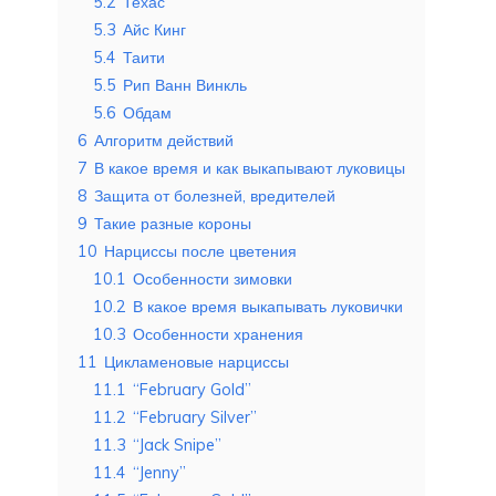
5.2
Техас
5.3
Айс Кинг
5.4
Таити
5.5
Рип Ванн Винкль
5.6
Обдам
6
Алгоритм действий
7
В какое время и как выкапывают луковицы
8
Защита от болезней, вредителей
9
Такие разные короны
10
Нарциссы после цветения
10.1
Особенности зимовки
10.2
В какое время выкапывать луковички
10.3
Особенности хранения
11
Цикламеновые нарциссы
11.1
“February Gold”
11.2
“February Silver”
11.3
“Jack Snipe”
11.4
“Jenny”