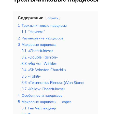
Содержание
скрыть
1
Трехтычинковые нарциссы
1.1
“Hawera”
2
Размножение нарциссов
3
Махровые нарциссы
3.1
«Cheerfulness»
3.2
«Double Fashion»
3.3
«Rip van Winkle»
3.4
«Sir Winston Churchill»
3.5
«Tahiti»
3.6
«Telamonius Plenus» («Van Sion»)
3.7
«Yellow Cheerfulness»
4
Особенности нарциссов
5
Махровые нарциссы — сорта
5.1
Гей Челленджер