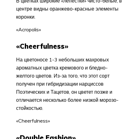
В цветках широкие «ле­пестки» чисто-белые, в
центре видны оранжево-красные элементы
коронки.
«Acropolis»
«Cheerfulness»
На цветоносе 1-3 не­больших махровых
ароматных цветка кремового и бледно-
желтого цветов. Из-за того, что этот сорт
получен при гибридизации нарциссов
Поэтических и Тацетов, он цветет позже и
отличает­ся несколько более низкой морозо­
стойкостью.
«Cheerfulness»
«Double Fashion»