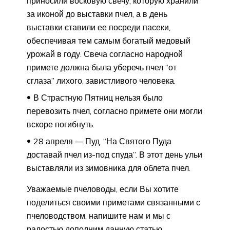
приносили восковую свечу, которую хранили
за иконой до выставки пчел, а в день
выставки ставили ее посреди пасеки,
обеспечивая тем самым богатый медовый
урожай в году. Свеча согласно народной
примете должна была уберечь пчел “от
сглаза” лихого, завистливого человека.
В Страстную Пятниц нельзя было
перевозить пчел, согласно примете они могли
вскоре погибнуть.
28 апреля — Пуд. “На Святого Пуда
доставай пчел из-под спуда”. В этот день ульи
выставляли из зимовника для облета пчел.
Уважаемые пчеловоды, если Вы хотите
поделиться своими приметами связанными с
пчеловодством, напишите нам и мы с
радостью дополним данную статью.