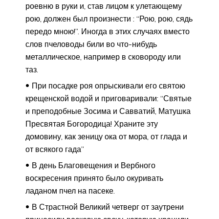
роевню в руки и, став лицом к улетающему
рою, должен был произнести : “Рою, рою, сядь
передо мною!”. Иногда в этих случаях вместо
слов пчеловоды били во что-нибудь
металлическое, например в сковороду или
таз.
При посадке роя опрыскивали его святою
крещенской водой и приговаривали: “Святые
и преподобные Зосима и Савватий, Матушка
Пресвятая Богородица! Храните эту
домовину, как зеницу ока от мора, от глада и
от всякого гада”
В день Благовещения и Вербного
воскресения принято было окуривать
ладаном пчел на пасеке.
В Страстной Великий четверг от заутрени