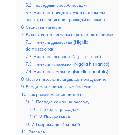
5.2
Рассадный способ посадки
5.3
Нигелла: посадка и уход в открытом
грунте, выращивание рассады из семян
6
Свойства нигеллы
7
Виды и сорта нигеллы с фото и названиями
7.1
Нигелла дамасская (Nigella
damasceana)
7.2
Нигелла посевная (Nigella sativa)
7.3
Нигелла испанская (Nigella hispanica)
7.4
Нигелла восточная (Nigella orientalis)
8
Место нигеллы в ландшафтном дизайне
9
Вредители и возможные болезни
10
Как размножаются нигеллы
10.1
Посадка семян на рассаду
10.1.1
Уход за рассадой
10.1.2
Пикирование
10.2
Безрассадный способ
11
Рассада