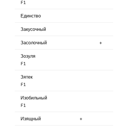
F1
Единство
Закусочный
Засолочный
+
Зозуля
F1
Зятек
F1
Изобильный
F1
Изящный
+