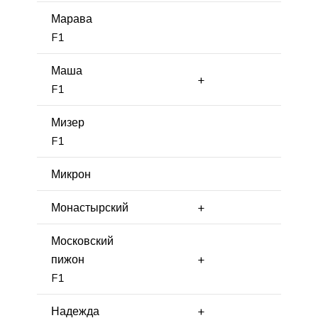
Марава
F1
Маша
+
F1
Мизер
F1
Микрон
Монастырский
+
Московский
пижон
+
F1
Надежда
+