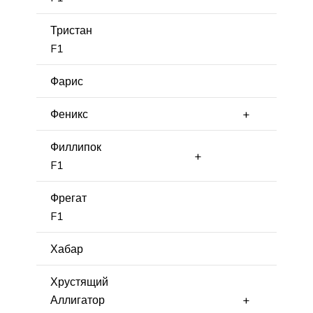
Тристан
F1
Фарис
Феникс
+
Филлипок
+
F1
Фрегат
F1
Хабар
Хрустящий
Аллигатор
+