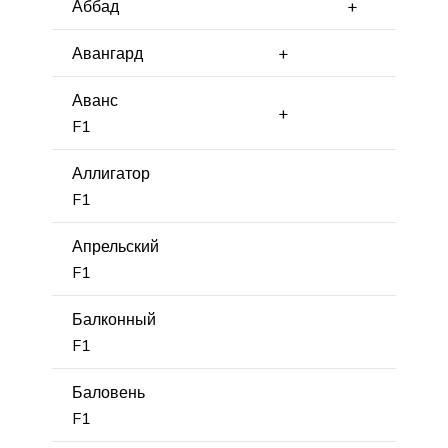
Аббад
+
Авангард
+
Аванс
+
F1
Аллигатор
F1
Апрельский
F1
Балконный
F1
Баловень
F1