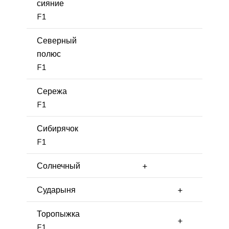
сияние
F1
Северный
полюс
F1
Сережа
F1
Сибирячок
F1
Солнечный
+
Сударыня
+
Торопыжка
+
F1