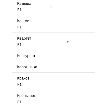
Катюша
+
F1
Кашмир
F1
Квартет
+
F1
Конкурент
+
Коротышка
+
Краков
F1
Крепышок
F1