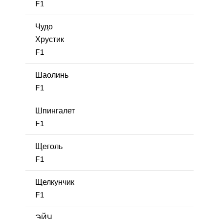
F1
Чудо
Хрустик
F1
Шаолинь
F1
Шпингалет
F1
Щеголь
F1
Щелкунчик
F1
ЭЙЧ