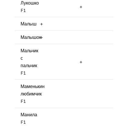
Лукошко
+
F1
Малыш
+
Малышок
+
Мальчик
с
+
пальчик
F1
Маменькин
любимчик
F1
Манила
F1