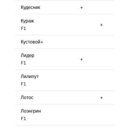
Кудесник
+
Кураж
+
F1
Кустовой
+
Лидер
+
F1
Лилипут
F1
Лотос
+
Лоэнгрин
F1