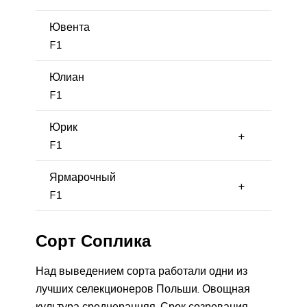
Ювента
F1
Юлиан
F1
Юрик
+
F1
Ярмарочный
+
F1
Сорт Соплика
Над выведением сорта работали одни из
лучших селекционеров Польши. Овощная
культура среднеранняя. Срок созревания