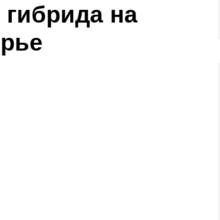
гибрида на
орье