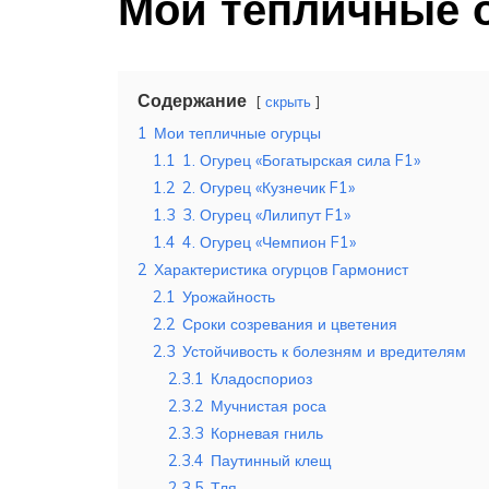
Мои тепличные 
Содержание
скрыть
1
Мои тепличные огурцы
1.1
1. Огурец «Богатырская сила F1»
1.2
2. Огурец «Кузнечик F1»
1.3
3. Огурец «Лилипут F1»
1.4
4. Огурец «Чемпион F1»
2
Характеристика огурцов Гармонист
2.1
Урожайность
2.2
Сроки созревания и цветения
2.3
Устойчивость к болезням и вредителям
2.3.1
Кладоспориоз
2.3.2
Мучнистая роса
2.3.3
Корневая гниль
2.3.4
Паутинный клещ
2.3.5
Тля