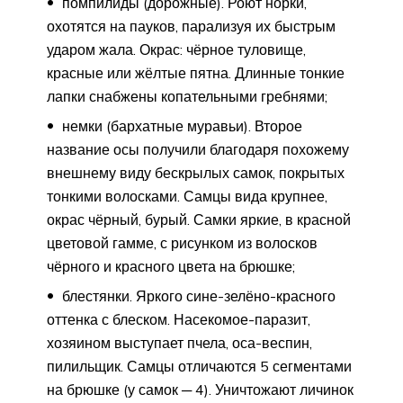
помпилиды (дорожные). Роют норки,
охотятся на пауков, парализуя их быстрым
ударом жала. Окрас: чёрное туловище,
красные или жёлтые пятна. Длинные тонкие
лапки снабжены копательными гребнями;
немки (бархатные муравьи). Второе
название осы получили благодаря похожему
внешнему виду бескрылых самок, покрытых
тонкими волосками. Самцы вида крупнее,
окрас чёрный, бурый. Самки яркие, в красной
цветовой гамме, с рисунком из волосков
чёрного и красного цвета на брюшке;
блестянки. Яркого сине-зелёно-красного
оттенка с блеском. Насекомое-паразит,
хозяином выступает пчела, оса-веспин,
пилильщик. Самцы отличаются 5 сегментами
на брюшке (у самок ─ 4). Уничтожают личинок