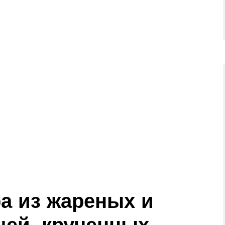
а из жареных и
щей, крученных