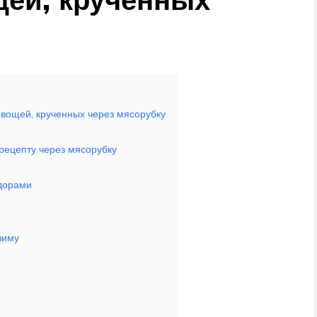
овощей, крученных через мясорубку
рецепту через мясорубку
идорами
зиму