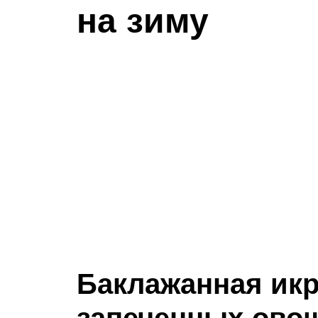
на зиму
Баклажанная икр
запеченных ово