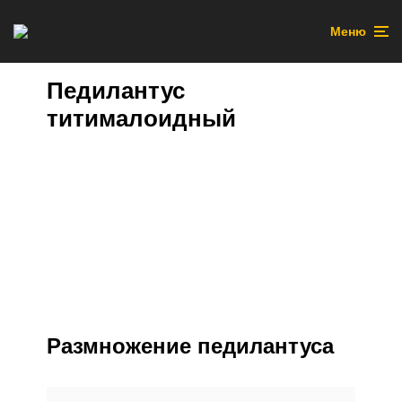
Меню
Педилантус
титималоидный
Размножение педилантуса