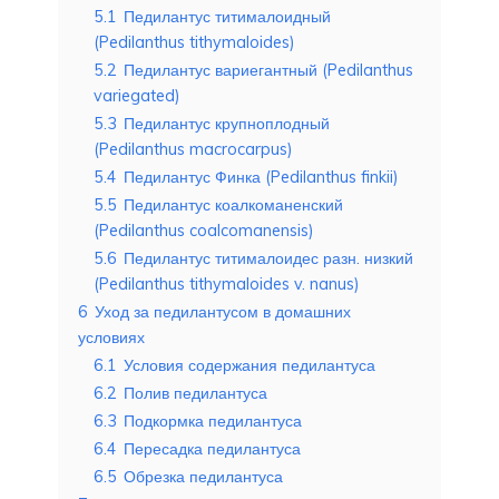
5.1
Педилантус титималоидный
(Pedilanthus tithymaloides)
5.2
Педилантус вариегантный (Pedilanthus
variegated)
5.3
Педилантус крупноплодный
(Pedilanthus macrocarpus)
5.4
Педилантус Финка (Pedilanthus finkii)
5.5
Педилантус коалкоманенский
(Pedilanthus coalcomanensis)
5.6
Педилантус титималоидес разн. низкий
(Pedilanthus tithymaloides v. nanus)
6
Уход за педилантусом в домашних
условиях
6.1
Условия содержания педилантуса
6.2
Полив педилантуса
6.3
Подкормка педилантуса
6.4
Пересадка педилантуса
6.5
Обрезка педилантуса