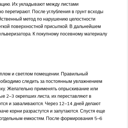
кацию. Их укладывают между листами
о перетирают. После углубления в грунт всходы
ейственный метод по нарушению целостности
егкой поверхностной присыпкой. В дальнейшем
пульверизатора. К покупному посевному материалу
еплом и светлом помещении. Правильный
еобходимо следить за постоянным увлажнением
рху. Желательно применять опрыскивание или
ые 2–3 окрепших листа, их переставляют в
тся и заваливаются. Через 12–14 дней делают
наче корни разрастутся и запутаются. Спустя еще
 отдельным емкостям. После формирования 5–6