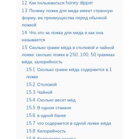
12
Как пользоваться honey dipper
13
Почему ложка для меда имеет странную
форму, ее преимущества перед обычной
ложкой
14
Что это за ложка для меда и как она
называется
15
Сколько грамм мёда в столовой и чайной
ложке: сколько ложек в 250, 100, 50 граммах
мёда, калорийность
15.1
Сколько грамм мёда содержится в 1
ложке
15.2
Столовой
15.3
Чайной
15.4
Сколько весит мёд
15.5
В одном стакане
15.6
в одной банке
15.7
что содержится в одной ложке мёда
15.8
Калорийность
15.9
Количество сахара