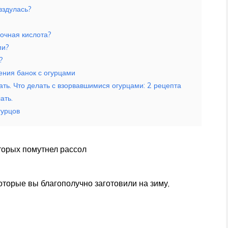
вздулась?
очная кислота?
ми?
?
ния банок с огурцами
ать. Что делать с взорвавшимися огурцами: 2 рецепта
ать.
гурцов
торых помутнел рассол
которые вы благополучно заготовили на зиму,