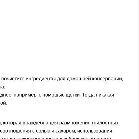
 почистите ингредиенты для домашней консервации,
а.
рднее, например, с помощью щётки. Тогда никакая
ой.
ы, которая враждебна для размножения гнилостных
 соотношения с солью и сахаром, использования
 мути в законсервированных банках с огурцами.