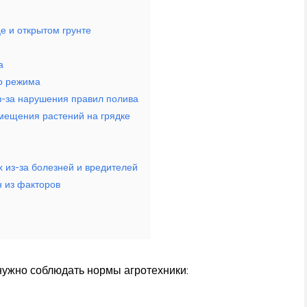
це и открытом грунте
а
о режима
из-за нарушения правил полива
мещения растений на грядке
х из-за болезней и вредителей
н из факторов
нужно соблюдать нормы агротехники: