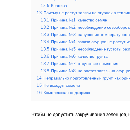
12.5
Крапива
13
Почему не растут завязи на огурцах в тепли
13.1
Причина №1: качество семян
13.2
Причина №2: несоблюдение севооборот
13.3
Причина №3: нарушение температурног
13.4
Причина №4: завязи огурцов не растут 
13.5
Причина №5: несоблюдение густоты раз
13.6
Причина №6: качество грунта
13.7
Причина №7: отсутствие опыления
13.8
Причина №8: не растет завязь на огурца
14
Неправильно подготовленный грунт, как оди
15
Не всходят семена
16
Комплексная подкормка
Чтобы не допустить закручивания зеленцов, 