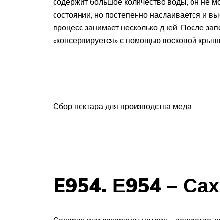
содержит большое количество воды, он не м
состоянии, но постепенно наслаивается и в
процесс занимает несколько дней. После за
«консервируется» с помощью восковой крышк
Сбор нектара для производства меда
E954. Е954 – Са
Сахарин или сахаринат натрия – вещество, 