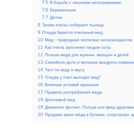
7.5
В борьбе с лишними килограммами
7.6
Беременным
7.7
Детям
8
Зачем пчелы собирают пыльцу
9
Откуда берется пчелиный мед
10
Мёд – природная «копилка» антиоксидантов
11
Как пчела заполняет медом соты
12
Польза меда для мужчин, женщин и детей
13
Семейное дело и желание внедрять новинки
14
Тест по виду и вкусу
15
Откуда у пчел выходит мед?
16
Влияние условий хранения
17
Правила употребления меда
18
Дягилевый мед
19
Джампинг фитнес. Польза или вред здоровью
20
Продажа крем-мёда в бутиках, спортзалах, 