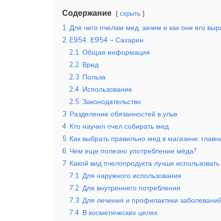
Содержание
скрыть
1
Для чего пчелам мед, зачем и как они его вы
2
E954. Е954 – Сахарин
2.1
Общая информация
2.2
Вред
2.3
Польза
2.4
Использование
2.5
Законодательство
3
Разделение обязанностей в улье
4
Кто научил пчел собирать мед
5
Как выбрать правильно мед в магазине: главн
6
Чем еще полезно употребление мёда?
7
Какой вид пчелопродукта лучше использовать
7.1
Для наружного использования
7.2
Для внутреннего потребления
7.3
Для лечения и профилактики заболевани
7.4
В косметических целях