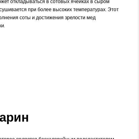
ожет откладываться в сотовых ячейках в сыром
ысушивается при более высоких температурах. Этот
полнения соты и достижения зрелости мед
и.
харин
которое является бескалорийным подсластителем