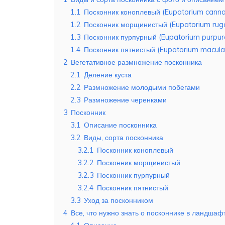
1.1
Посконник коноплевый (Eupatorium cann
1.2
Посконник морщинистый (Eupatorium rug
1.3
Посконник пурпурный (Eupatorium purpu
1.4
Посконник пятнистый (Eupatorium macul
2
Вегетативное размножение посконника
2.1
Деление куста
2.2
Размножение молодыми побегами
2.3
Размножение черенками
3
Посконник
3.1
Описание посконника
3.2
Виды, сорта посконника
3.2.1
Посконник коноплевый
3.2.2
Посконник морщинистый
3.2.3
Посконник пурпурный
3.2.4
Посконник пятнистый
3.3
Уход за посконником
4
Все, что нужно знать о посконнике в ландша