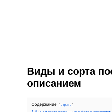
Виды и сорта по
описанием
Содержание
скрыть
1
Виды и сорта посконника с фото и описанием