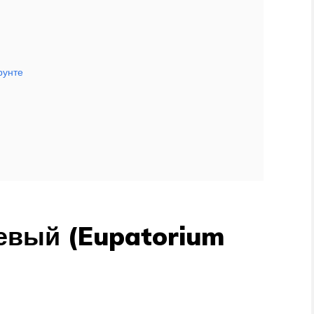
рунте
евый (Eupatorium