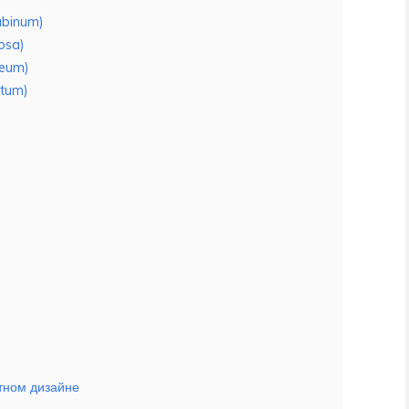
abinum)
osa)
reum)
atum)
фтном дизайне