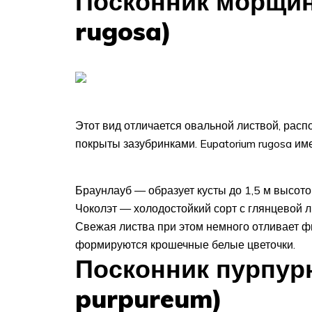
Посконник морщин
rugosa)
Этот вид отличается овальной листвой, расп
покрыты зазубринками. Eupatorium rugosa им
Браунлауб — образует кусты до 1,5 м высото
Чоколэт — холодостойкий сорт с глянцевой 
Свежая листва при этом немного отливает ф
формируются крошечные белые цветочки.
Посконник пурпур
purpureum)