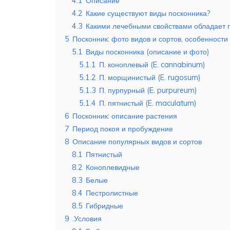
4.1
Описание
4.2
Какие существуют виды посконника?
4.3
Какими лечебными свойствами обладает 
5
Посконник: фото видов и сортов, особеннос
5.1
Виды посконника (описание и фото)
5.1.1
П. коноплевый (E. cannabinum)
5.1.2
П. морщинистый (E. rugosum)
5.1.3
П. пурпурный (E. purpureum)
5.1.4
П. пятнистый (E. maculatum)
6
Посконник: описание растения
7
Период покоя и пробуждение
8
Описание популярных видов и сортов
8.1
Пятнистый
8.2
Коноплевидные
8.3
Белые
8.4
Пестролистные
8.5
Гибридные
9
.Условия