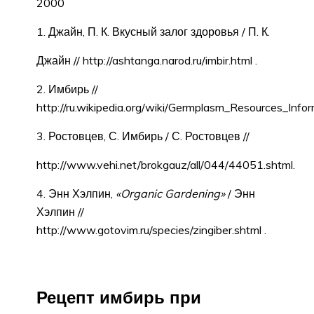
2000
1. Джайн, П. К. Вкусный залог здоровья / П. К.
Джайн // http://ashtanga.narod.ru/imbir.html .
2. Имбирь //
http://ru.wikipedia.org/wiki/Germplasm_Resources_Info
3. Ростовцев, С. Имбирь / С. Ростовцев //
http://www.vehi.net/brokgauz/all/044/44051.shtml.
4. Энн Хэлпин,
«Organic Gardening»
/ Энн
Хэлпин //
http://www.gotovim.ru/species/zingiber.shtml .
Рецепт имбирь при