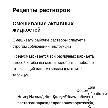
Рецепты растворов
Смешивание активных
жидкостей
Смешивать рабочие растворы следует в
строгом соблюдении инструкции.
Предусматривается три различных варианта
смесей, чтобы вы могли подобрать наиболее
отвечающий вашим нуждам (смотрите
таблицу).
Для
Объем
обработки
Номер
Название
Действующее
Количество
Объем
рабочего
п/
раствора
препарата
вещество
препарата
растворителя
раствора,
с,