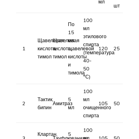
мл
шт
100
По
мл
15
этилового
Щавелевая
Щавелевая
мл
спирта
1
кислота,
кислота,
щавелевой
120
25
(температура
тимол
тимол
кислоты
40-
и
50
тимола
°С)
100
Тактик,
5
мл
2
Амитраз
105
50
бипин
мл
очищенного
спирта
100
Клартан,
5
3
Тауфлюванила
мл
105
50