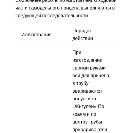
Сборочные работы по изготовлению ходовой
части самодельного прицепа выполняются в
следующей последовательности:
Порядок
Иллюстрация
действий
При
изготовлении
своими руками
оси для прицепа,
в трубу
ввариваются
полуоси от
«Жигулей». По
краям и по
центру трубы
привариваются